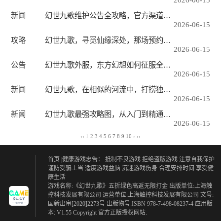
新闻
幻世九歌维护公告全攻略，官方渠道、版本更新与玩家应对手册
2026-06-15
攻略
幻世九歌，寻觅仙缘深处，那场预约在云端的婚宴
2026-06-15
公告
幻世九歌外服，东方幻想如何征服全球玩家？
2026-06-15
新闻
幻世九歌，在相似的河流中，打捞独属东方幻梦的鳞光
2026-06-15
新闻
幻世九歌最强攻略图，从入门到精通，一图掌控九霄征途
2026-06-15
‹‹
1
2
3
4
5
6
7
8
9
10
›
››
首页
|健康游戏忠告：
抵制不良游戏 拒绝盗版游戏
注意自我保护
谨防受骗上当
适度游戏益脑 沉迷游戏伤身
合理安排时间 享受健
康生活
游戏名称:《幻世九歌》五折绿色高返无限打金 出版单位:上海触
控科技发展有限公司 运营单位:上海触控科技发展有限公司 文号:
国新出审[2020]2273号 出版物号:ISBN 978-7-498-08237-4 应用版
本: V1.55 Copyright 官方正版授权网站.