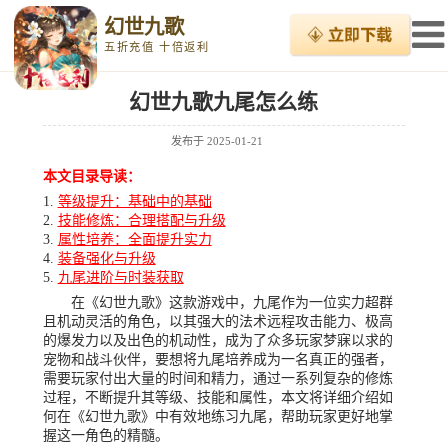
幻世九歌
五折充值 十倍返利
幻世九歌九尾怎么练
发布于
2025-01-21
本文目录导读：
等级提升：基础中的基础
技能修炼：合理搭配与升级
属性培养：全面提升实力
装备强化与升级
九尾进阶与时装获取
在《幻世九歌》这款游戏中，九尾作为一位实力超群
且机动灵活的角色，以其强大的法术远程攻击能力、极高
的爆发力以及出色的机动性，成为了众多玩家梦寐以求的
宠物和战斗伙伴，要想将九尾培养成为一名真正的强者，
需要玩家付出大量的时间和精力，通过一系列复杂的修炼
过程，不断提升其等级、技能和属性，本文将详细介绍如
何在《幻世九歌》中有效地练习九尾，帮助玩家更好地掌
握这一角色的精髓。