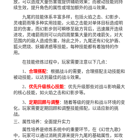
放，可以造成大量伤害或提供辅助效果；而被动技能则持
续生效，提升角色的属性或增加额外的战斗效果。
九尾的技能体系丰富多样，包括火焰之击、幻影步、
灵魂箭雨等多种实用技能，火焰之击能对单体目标造成明
显的伤害，而幻影步则可瞬移至敌方背后，迅速展开连续
进攻，灵魂箭雨则可以向四周聚集大量的灵魂箭矢，对大
范围内的敌人造成伤害，除此之外，九尾还有幻化护盾、
狐火燃烧、妖媚诱惑等技能，每种技能都有着独特的作
用。
在技能修炼过程中，玩家需要注意以下几点：
1、
合理搭配
：根据战斗的需要，合理搭配主动技能和
被动技能，以达到最佳的战斗效果。
2、
优先升级核心技能
：优先升级那些对战斗影响最大
的核心技能，如火焰之击和幻影步等。
3、
定期回顾与调整
：随着等级的提升和战斗环境的变
化，玩家需要定期回顾和调整技能搭配，以适应新的挑
战。
三、属性培养：全面提升实力
属性培养是修炼系统中的重要环节，在《幻世九歌》
中，玩家可以通过消耗资源来提升九尾的基础属性，如攻