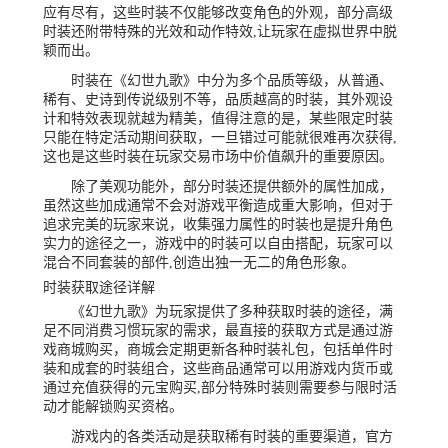
应有尽有，这些时装不仅能够改变角色的外观，部分高级
时装还附带特殊的光效和动作特效,让玩家在虚拟世界中脱
颖而出。
时装在《幻世九歌》中分为多个品质等级，从普通、
稀有、史诗到传说级别不等，品质越高的时装，其外观设
计和特效表现就越为精美，值得注意的是，某些限定时装
只能在特定活动期间获取，一旦错过可能就很难再次获得,
这也是这些时装在玩家交易市场中价值飙升的重要原因。
除了美观功能外，部分时装还提供额外的属性加成，
虽然这些加成通常不会对游戏平衡造成重大影响，但对于
追求完美的玩家来说，收集强力属性的时装也是提升角色
实力的途径之一，游戏中的时装可以自由搭配，玩家可以
混合不同套装的部件,创造出独一无二的角色形象。
时装获取途径详解
《幻世九歌》为玩家提供了多种获取时装的途径，满
足不同消费习惯玩家的需求，最直接的获取方式是通过游
戏商城购买，商城会定期更新各种时装礼包，包括单件时
装和成套的时装组合，这些商品通常可以用游戏内货币或
通过充值获得的元宝购买,部分特殊时装则需要参与限时活
动才能解锁购买资格。
游戏内的各类活动是获取稀有时装的重要渠道，官方