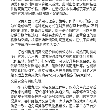
通常有更多时间和预算投入游戏，此时出售限定款时装往
往能获得更好价格，相反，在游戏版本末期或玩家流失期
出售时装,则可能面临需求不足的情况。
定价方面可以采用心理定价策略，如将100元的定价改
为99元或98元，这种定价方式在消费者心理上会形成"不到
100"的印象，提高购买意愿，对于高价值时装，可以考虑
提供分期付款选项，降低买家的支付门槛，设置合理的价
格浮动空间，根据市场反馈及时调整定价，在供不应求时
适当提价,在竞争激烈时灵活降价。
打包销售是提高交易价值的有效方法，将热门时装与
冷门时装组合出售，或者将时装与游戏内其他热门道具
（如坐骑、翅膀等）打包销售，可以提升整体交易额，提
供增值服务如赠送小礼品、附赠时装搭配建议等，也能增
加交易的吸引力，建立长期客户关系也很重要，对老客户
给予适当优惠或优先购买权,可以培养稳定的买家群体。
交易安全与纠纷处理
在《幻世九歌》时装交易过程中，保障交易安全是首
要考虑的问题，无论通过何种渠道交易，卖家都应采取必
要的安全措施保护自己的账号和虚拟财产，使用官方交易
渠道时，要仔细核对交易信息，确认买家的游戏ID与联系
信息一致，避免误操作导致物品错发，通过第三方平台交