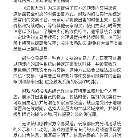
游戏内官方交易渠道使用指南
《幻世九歌》为玩家提供了官方的游戏内交易渠道，
这是最安全可靠的时装出售方式，游戏内的拍卖行系统是
最常用的交易平台，玩家可以将欲出售的时装上架，设置
价格和持续时间，等待其他玩家购买，使用拍卖行时需要
注意以下几点：了解拍卖行的收费标准，通常系统会收取
一定比例的交易手续费；合理设置拍卖持续时间，热门时
段上架可以提高曝光率；关注市场动态,避免在大量同类商
品集中上架时出售。
邮件交易是另一种官方支持的交易方式，玩家可以通
过游戏内的邮件系统向特定玩家发送时装，并设置收取一
定数量的游戏货币作为交换，这种方式适合已经达成协议
的私下交易，但需要注意游戏对邮件交易可能存在的金额
限制和频率限制,避免触发系统的反欺诈机制。
游戏内的摆摊系统允许玩家在特定区域开设个人商
店，展示并出售自己的物品，包括时装，摆摊的优势在于
可以自由定价并与潜在买家直接交流，缺点是受限于地理
位置和在线时间，选择人流量大的主城区域摆摊，并使用
吸引眼光的摊位名称,可以提高时装的曝光率。
无论使用哪种官方交易渠道，玩家都应充分利用系统
的公示和广告功能，游戏内通常有专门的交易频道供玩家
发布出售信息，编写简洁明了、信息完整的广告语，并附