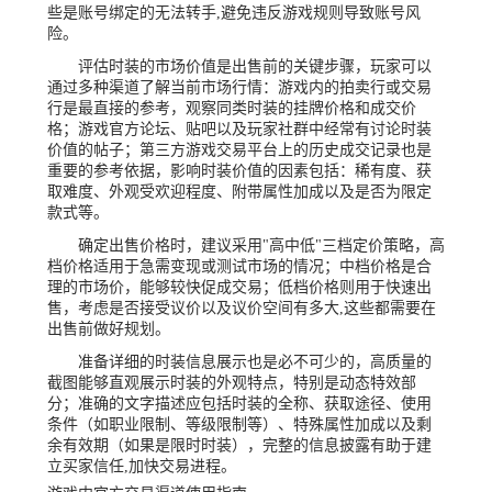
些是账号绑定的无法转手,避免违反游戏规则导致账号风
险。
评估时装的市场价值是出售前的关键步骤，玩家可以
通过多种渠道了解当前市场行情：游戏内的拍卖行或交易
行是最直接的参考，观察同类时装的挂牌价格和成交价
格；游戏官方论坛、贴吧以及玩家社群中经常有讨论时装
价值的帖子；第三方游戏交易平台上的历史成交记录也是
重要的参考依据，影响时装价值的因素包括：稀有度、获
取难度、外观受欢迎程度、附带属性加成以及是否为限定
款式等。
确定出售价格时，建议采用"高中低"三档定价策略，高
档价格适用于急需变现或测试市场的情况；中档价格是合
理的市场价，能够较快促成交易；低档价格则用于快速出
售，考虑是否接受议价以及议价空间有多大,这些都需要在
出售前做好规划。
准备详细的时装信息展示也是必不可少的，高质量的
截图能够直观展示时装的外观特点，特别是动态特效部
分；准确的文字描述应包括时装的全称、获取途径、使用
条件（如职业限制、等级限制等）、特殊属性加成以及剩
余有效期（如果是限时时装），完整的信息披露有助于建
立买家信任,加快交易进程。