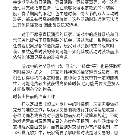
会定期举办节日活动、登录活动、竞技赛事等，参与这些
活动并完成指定任务，往往能够获得限定款式的时装奖
励，春节期间的限定红色主题时装、情人节的双人互动时
装等，都具有很高的收藏价值，这些活动时装通常无法通
过其他途径获得,因此备受玩家追捧。
对于不愿意直接消费的玩家，游戏中的成就系统和日
常任务也提供了获取时装的机会，通过完成一系列挑战性
任务或积累足够的活跃度，玩家可以兑换特定的成就时
装，虽然这些时装的外观可能不如商城或活动时装华丽,但
依然能够满足基本的装扮需求。
游戏中的抽奖系统（如"寻宝"、"转盘"等）也是获取稀
有时装的方式之一，玩家消耗特定的抽奖道具或货币，有
机会获得珍稀的限定时装，这种获取方式带有一定的随机
性，可能花费较少就获得高价值时装,也可能需要大量投入
才能得到心仪的物品。
时装出售前的准备工作
在决定出售《幻世九歌》中的时装前，玩家需要做好
充分的准备工作，以确保交易顺利进行并获得理想收益，
必须明确游戏官方对于虚拟物品交易的政策和规定，不同
游戏运营商对玩家间交易的态度各不相同，有些游戏完全
支持玩家自由交易，而有些则对交易行为有严格限制，在
《幻世九歌》中，玩家需要了解哪些时装是可交易的，哪