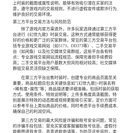
上时装的截图或属性说明，能够有效吸引潜在买家的注
意，遵守游戏内的交易规则，不进行虚假宣传或欺诈行为,
维护良好的交易环境。
第三方平台交易方法与风险防范
除了游戏内官方渠道外，许多玩家选择通过第三方平
台进行《幻世九歌》时装交易，这种方式通常能够获得更
好的价格和更广泛的买家群体，常见的第三方交易平台包
括专业游戏交易网站（如5173、DD373等）、二手交易平
台（如闲鱼）以及社交媒体交易群组，这些平台各有特
点：专业游戏交易网站流程规范、保障完善但手续费较
高；二手交易平台用户基数大但风险相对较高；社交媒体
群组交易灵活但缺乏保障。
在第三方平台出售时装时，创建专业的商品页面至关
重要，商品标题应包含关键信息如"[幻世九歌]+时装名称
+稀有度+属性"等；商品描述要详细准确，包括时装的获取
方式、使用条件、特效说明等；上传多角度高清截图，特
别是展示特效的动态图或视频更能吸引买家，定价方面可
以参考平台上类似商品的价格，同时考虑平台手续费成本,
确保自己的利润空间。
第三方交易的最大风险是诈骗和账号安全问题，常见
的诈骗手段包括：冒充买家或客服骗取账号信息、虚假付
款截图诱导发货、恶意退款申请等，为防范这些风险，卖