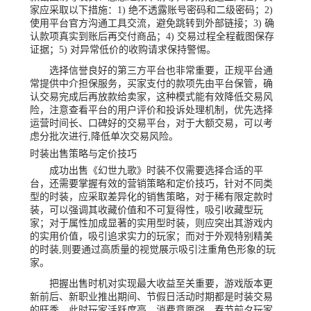
家应采取以下措施：1) 绝不透露账号密码和二级密码；2)
使用平台官方沟通工具交流，避免跳转到外部链接；3) 确
认款项真实到账后再交付商品；4) 交易过程全程截图保存
证据；5) 对异常低价的收购请求保持警惕。
选择信誉良好的第三方平台也非常重要，正规平台通
常提供中介担保服务，买家支付的款项先由平台保管，确
认交易完成后再放款给卖家，这种模式能有效降低交易风
险，注意查看平台的用户评价和投诉处理机制，优先选择
运营时间长、口碑好的交易平台，对于大额交易，可以考
虑分批次进行,降低单次交易风险。
时装出售策略与定价技巧
成功出售《幻世九歌》时装不仅需要选择合适的平
台，还需要掌握有效的营销策略和定价技巧，针对不同类
型的时装，应采取差异化的销售策略，对于稀有限定款时
装，可以强调其收藏价值和不可复得性，吸引收藏型玩
家；对于属性加成显著的实用型时装，则应突出其游戏内
的实用价值，吸引追求实力的玩家；而对于外观特别精美
的时装,则要通过高质量的视觉展示吸引注重角色形象的玩
家。
把握出售时机对实现最大收益至关重要，游戏版本更
新前后、新职业推出期间、节假日活动时期都是时装交易
的旺季，此时玩家活跃度高，消费意愿强，春节前夕玩家